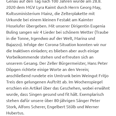
Genau auf den Tag nach 100 Jahren wurde am 28.8.
2020 dem MGV Lyra Kaimt durch Herrn Georg May,
Kultusministerium Mainz, die Zelterplakette mit
Urkunde bei einem kleinen Festakt am Kaimter
Moselufer übergeben. Mit unserer Dirigentin Eugenia
Buling sangen wir 4 Lieder bei schönem Wetter (Traube
in die Tonne, Irgendwo auf der Welt, Marina und
Bajazzo). Infolge der Corona-Situation konnten wir nur
die Inaktiven einladen; es blieben aber auch einige
Vorbeikommende stehen und erfreuten sich an
unserem Gesang. Der Zeller Bürgermeister, Hans Peter
Döpgen richtete einige Worte an den Verein;
anschließend rundete ein Umtrunk beim Weingut Fritjo
Treis den gelungenen Auftritt ab. Im Wochenspiegel
erschien ein Artikel über das Geschehen, wobei erwähnt
wurde, dass Singen gesund und fit hält. Exemplarisch
stehen dafür unsere über 80-jährigen Sänger Peter
Stork, Alfons Scherer, Engelbert Stülb und Werner
Hubertus.