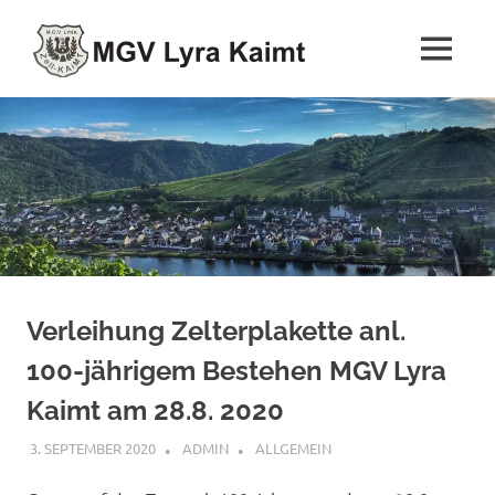
Zum
MGV
Inhalt
MENÜ
springen
Singen
Lyra
verbindet,
bringt
Zell-
Freude
und
Kaimt
Freunde
Verleihung Zelterplakette anl.
100-jährigem Bestehen MGV Lyra
Kaimt am 28.8. 2020
3. SEPTEMBER 2020
ADMIN
ALLGEMEIN